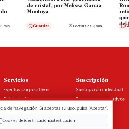
de cristal’, por Melissa García
Rom
ndo
Montoya
reti
a
qui
del 
Guardar
G
 8 min
Lectura de 4 min
Servicios
Suscripción
Eventos corporativos
Suscripción individual
Publicidad
Paquetes corporativos
cia de navegación. Si aceptas su uso, pulsa “Aceptar”.
Contáctenos
Edición Impresa
Libro de reclamaciones
Cookies de identificación/autenticación