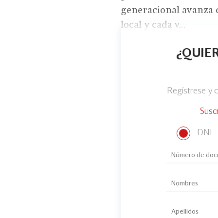
generacional avanza 
local y cada v...
¿QUIER
Regístrese y
Susc
DNI