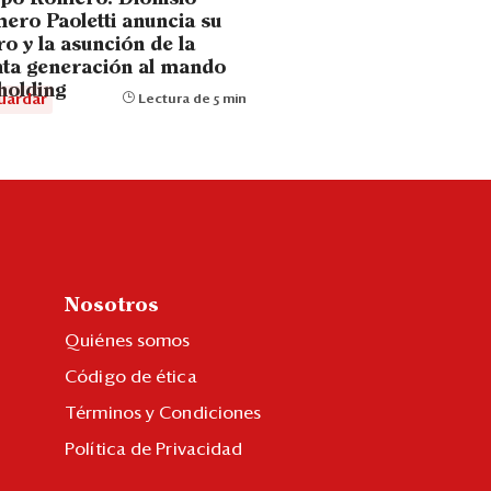
ero Paoletti anuncia su
ro y la asunción de la
nta generación al mando
holding
uardar
Lectura de 5 min
Nosotros
Quiénes somos
Código de ética
Términos y Condiciones
Política de Privacidad