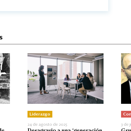
s
Liderazgo
Con
24 de agosto de 2025
3 de 
de
Desagravio a una ‘generación
Gru