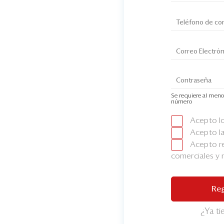
Se requiere al meno
número
Acepto l
Acepto l
Acepto re
comerciales y
Reg
¿Ya t