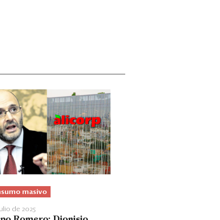
sumo masivo
julio de 2025
po Romero: Dionisio