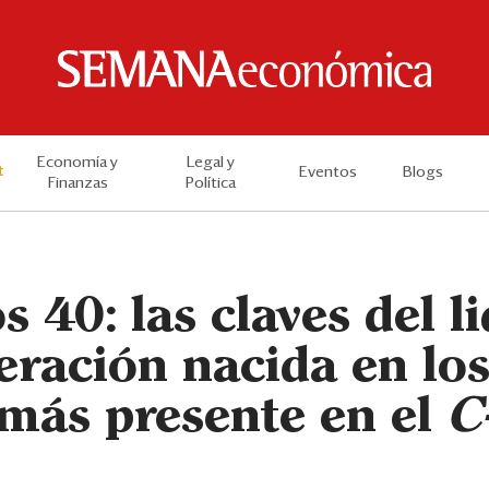
Economía y
Legal y
t
Eventos
Blogs
Finanzas
Política
os 40: las claves del 
eración nacida en los
 más presente en el
C