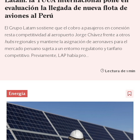
Latam: la TUUA internacional pone en
Eventos
evaluación la llegada de nueva flota de
Blogs
aviones al Perú
El Grupo Latam sostiene que el cobro a pasajeros en conexión
Ranking CEO
resta competitividad al aeropuerto Jorge Chávez frente a otros
hubs
regionales y mantiene la asignación de aeronaves para el
Edición Impresa
mercado peruano sujeta a un entorno regulatorio y tarifario
competitivo. Previamente, LAP había pro...
Lectura de 1 min
Energía