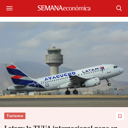
Suscríbase
Iniciar sesión
Portada
¿Qué está pasando?
Sectores y Empresas
Management
Economía y Finanzas
Legal y Política
Turismo