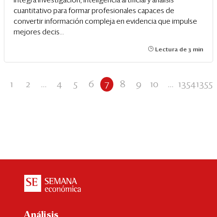
integra investigación, inteligencia artificial y análisis
cuantitativo para formar profesionales capaces de
convertir información compleja en evidencia que impulse
mejores decis...
Lectura de 3 min
1
2
...
4
5
6
7
8
9
10
...
1354
1355
Análisis