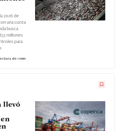
da 2026 de
con una cuota
dida busca
855 millones
ntroles para
o.
ectura de 1 min
 llevó
 en
en