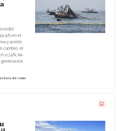
la
rocedió
99.9% en el
na y aceite
n cambio, el
 12.54%, las
a generación
ectura de 1 min
su