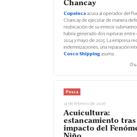
Chancay
Copeinca
acusa al operador del Pu
Chancay de ejecutar de manera defe
reubicación de su emisor submarino,
habría generado dos rupturas entre
2024 y mayo de 2025. La empresa re
indemnizaciones, una reparación int
Cosco Shipping
asuma...
L
Pesca
14 de febrero de 2026
Acuicultura:
estancamiento tras
impacto del Fenóm
Niño