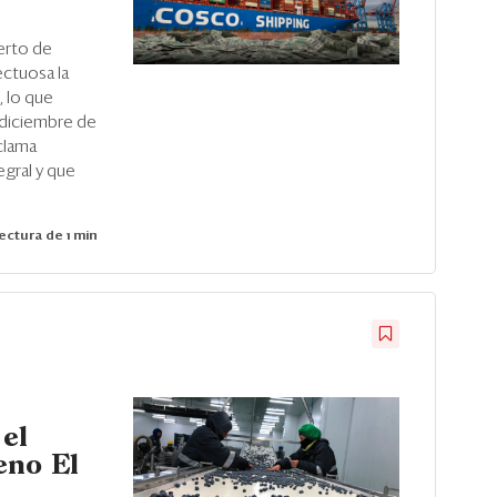
erto de
ctuosa la
 lo que
 diciembre de
clama
egral y que
ectura de 1 min
 el
eno El