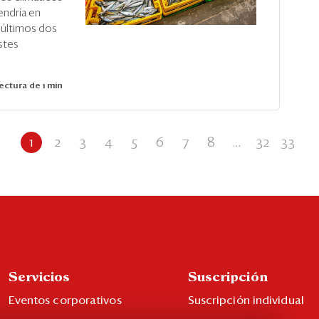
endría en
 últimos dos
stes
ectura de 1 min
1
2
3
4
5
6
7
8
...
32
33
Servicios
Suscripción
Eventos corporativos
Suscripción individual