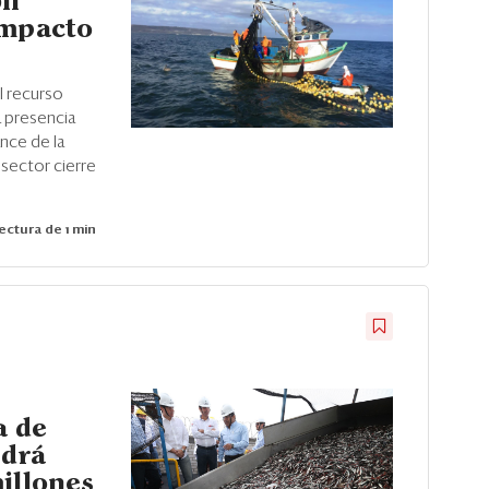
il
impacto
l recurso
a presencia
ance de la
sector cierre
ectura de 1 min
a de
ndrá
illones