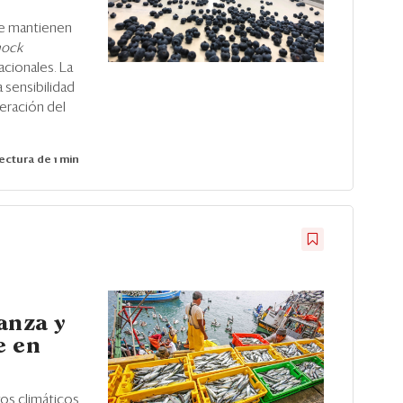
se mantienen
hock
acionales. La
 sensibilidad
peración del
ectura de 1 min
anza y
e en
os climáticos