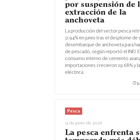
por suspensión de 
extracción de la
anchoveta
La producción del sector pesca ret
51.94% en junio tras el desplome de 
desembarque de anchoveta para hari
de pescado, según reportó el INEI. E
consumo interno de cemento avanzó
importaciones crecieron 29.68% y l
eléctrica...
L
Pesca
13 de junio de 2026
La pesca enfrenta 