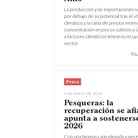
La producción y las exportaciones 
por debajo de su potencial tras el
s
climático y la caída de precios intern
concentración en pocos cultivos y la
a factores climáticos limitan la recu
sector.
L
Pesca
11 de enero de 2026
Pesqueras: la
recuperación se afi
apunta a sosteners
2026
Con una biomasa aún elevada y riesg