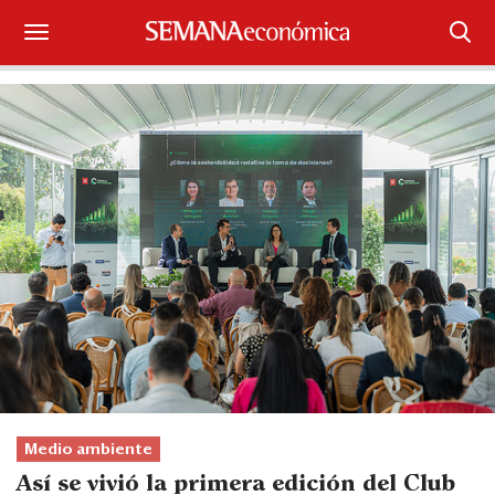
Suscríbase
Iniciar sesión
Portada
¿Qué está pasando?
Sectores y Empresas
Management
Economía y Finanzas
Legal y Política
Medio ambiente
Así se vivió la primera edición del Club