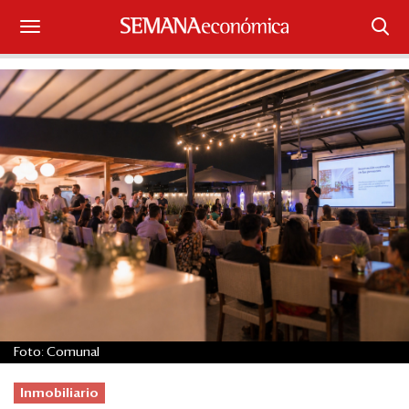
Suscríbase
Iniciar sesión
Portada
¿Qué está pasando?
Sectores y Empresas
Management
Economía y Finanzas
Foto: Comunal
Legal y Política
Inmobiliario