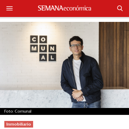
Suscríbase
Iniciar sesión
Portada
¿Qué está pasando?
Sectores y Empresas
Management
Economía y Finanzas
Foto: Comunal
Legal y Política
Inmobiliario