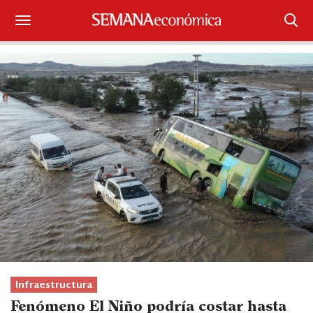
Suscríbase
Iniciar sesión
Portada
¿Qué está pasando?
Sectores y Empresas
Management
Economía y Finanzas
Legal y Política
Infraestructura
Fenómeno El Niño podría costar hasta