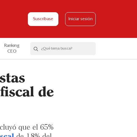
Suscríbase
Iniciar sesión
Ranking
CEO
stas
fiscal de
cluyó que el 65%
iscal
de 1.8% del