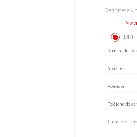
Regístrese y
Susc
DNI