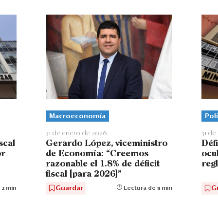
Polí
Macroeconomía
31 de
31 de enero de 2026
scal
Défi
Gerardo López, viceministro
or
ocu
de Economía: “Creemos
reg
razonable el 1.8% de déficit
fiscal [para 2026]”
G
Guardar
 2 min
Lectura de 11 min