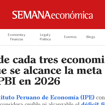
Economía y
Legal y
Eventos
Blogs
Finanzas
Política
de cada tres economi
 se alcance la meta 
 PBI en 2026
tituto Peruano de Economía (IPE)
con
 considera creíble ni alcanzable el
déficit f