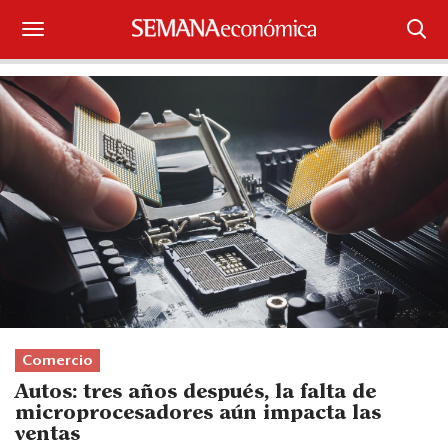
Suscríbase
Iniciar sesión
Portada
¿Qué está pasando?
Sectores y Empresas
Management
Economía y Finanzas
Comercio
Autos: tres años después, la falta de
Legal y Política
microprocesadores aún impacta las
ventas