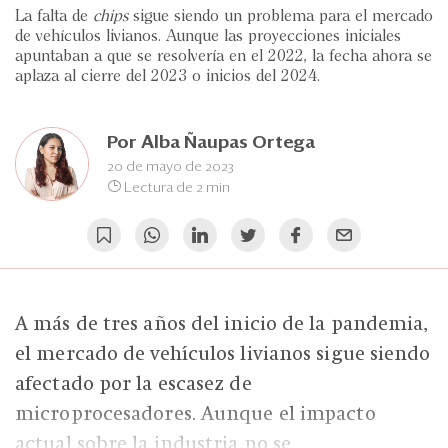
Eventos
La falta de
chips
sigue siendo un problema para el mercado
de vehículos livianos. Aunque las proyecciones iniciales
Blogs
apuntaban a que se resolvería en el 2022, la fecha ahora se
aplaza al cierre del 2023 o inicios del 2024.
Ranking CEO
Edición Impresa
Por
Alba Ñaupas Ortega
20 de mayo de 2023
Lectura de 2 min
A más de tres años del inicio de la pandemia,
el mercado de vehículos livianos sigue siendo
afectado por la escasez de
microprocesadores. Aunque el impacto
actual sobre la industria no se...