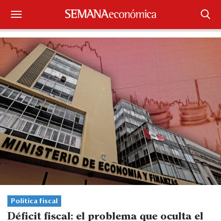
Suscríbase
Iniciar sesión
Portada
¿Qué está pasando?
Sectores y Empresas
Management
Economía y Finanzas
Legal y Política
Política fiscal
Déficit fiscal: el problema que oculta el