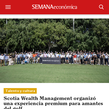
Suscríbase
Iniciar sesión
Portada
¿Qué está pasando?
Sectores y Empresas
Management
Economía y Finanzas
Talento y cultura
Legal y Política
Scotia Wealth Management organizó
una experiencia premium para amantes
del golf