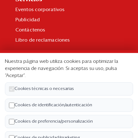
Eventos corporativos
Publicidad
Contáctenos
Libro de reclamaciones
Suscripción
Nuestra página web utiliza cookies para optimizar la
Suscripción individual
experiencia de navegación. Si aceptas su uso, pulsa
“Aceptar”.
Paquetes corporativos
Edición Impresa
Cookies técnicas o necesarias
Nosotros
Cookies de identificación/autenticación
Quiénes somos
Cookies de preferencia/personalización
Código de ética
Términos y Condiciones
Cookies de publicidad/marketing