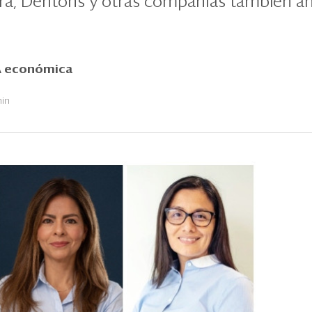
gra, Dentons y otras compañías también a
 económica
3
min