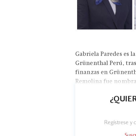
Gabriela Paredes es 
Grünenthal Perú, tra
finanzas en Grünenth
Remolina fue nombrad
¿QUIER
Regístrese y
Susc