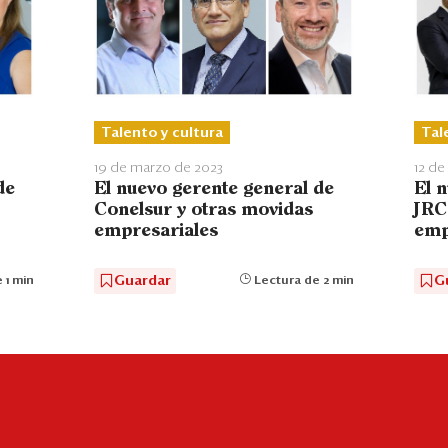
Talento y cultura
Tal
19 de marzo de 2023
12 de
de
El nuevo gerente general de
El 
Conelsur y otras movidas
JRC
empresariales
emp
Guardar
G
 1 min
Lectura de 2 min