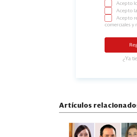
Acepto l
Acepto l
Acepto re
comerciales y
Reg
¿Ya t
Artículos relacionado