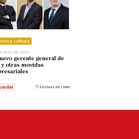
ento y cultura
 marzo de 2023
nuevo gerente general de
 y otras movidas
resariales
uardar
Lectura de 1 min