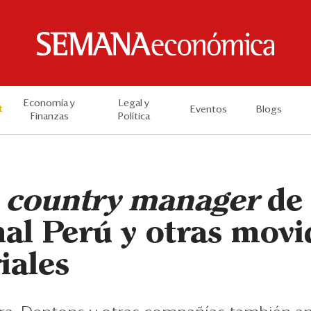
Economía y
Legal y
t
Eventos
Blogs
Finanzas
Política
a
country manager
de
al Perú y otras movi
iales