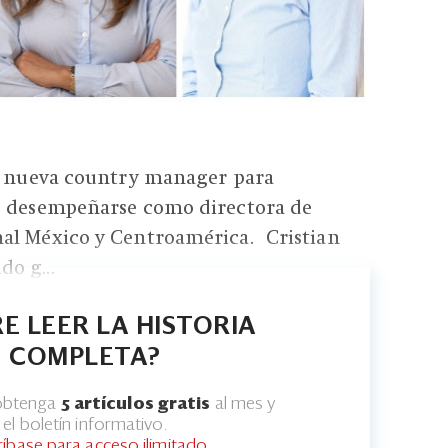
la nueva country manager para
s desempeñarse como directora de
al México y Centroamérica. Cristian
o g...
E LEER LA HISTORIA
COMPLETA?
 obtenga
5 artículos gratis
al mes y
el boletín informativo.
ríbase para acceso ilimitado