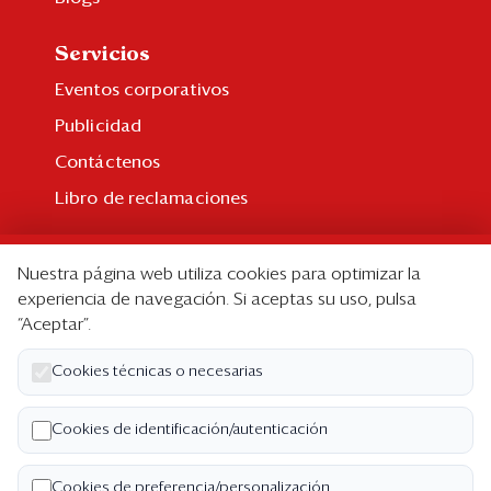
Servicios
Eventos corporativos
Publicidad
Contáctenos
Libro de reclamaciones
Suscripción
Nuestra página web utiliza cookies para optimizar la
Suscripción individual
experiencia de navegación. Si aceptas su uso, pulsa
“Aceptar”.
Paquetes corporativos
Edición Impresa
Cookies técnicas o necesarias
Nosotros
Cookies de identificación/autenticación
Quiénes somos
Cookies de preferencia/personalización
Código de ética