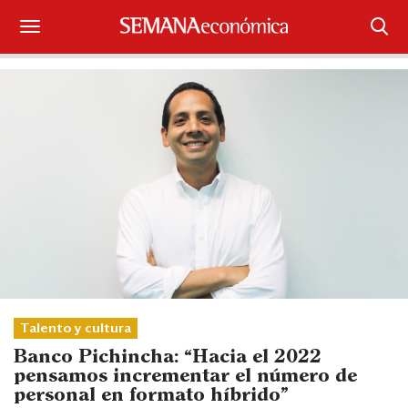
Suscríbase
Iniciar sesión
Portada
¿Qué está pasando?
Sectores y Empresas
Management
Economía y Finanzas
Talento y cultura
Banco Pichincha: “Hacia el 2022
Legal y Política
pensamos incrementar el número de
personal en formato híbrido”