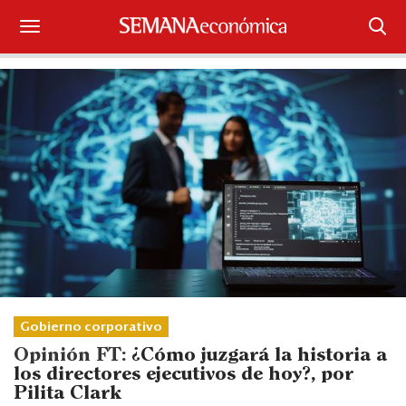
Suscríbase
Iniciar sesión
Portada
¿Qué está pasando?
Sectores y Empresas
Management
Economía y Finanzas
Gobierno corporativo
Opinión FT:
¿Cómo juzgará la historia a
Legal y Política
los directores ejecutivos de hoy?, por
Pilita Clark