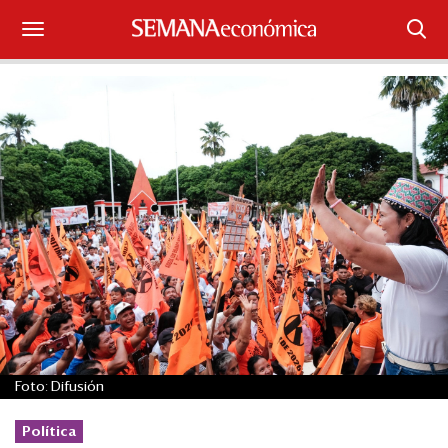
Suscríbase
Iniciar sesión
Portada
¿Qué está pasando?
Sectores y Empresas
Management
Economía y Finanzas
Foto: Difusión
Legal y Política
Política