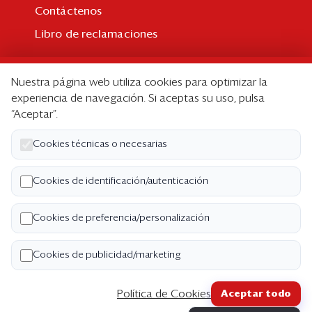
Contáctenos
Libro de reclamaciones
Suscripción
Nuestra página web utiliza cookies para optimizar la
Suscripción individual
experiencia de navegación. Si aceptas su uso, pulsa
“Aceptar”.
Paquetes corporativos
Edición Impresa
Cookies técnicas o necesarias
Nosotros
Cookies de identificación/autenticación
Quiénes somos
Cookies de preferencia/personalización
Código de ética
Términos y Condiciones
Cookies de publicidad/marketing
Política de Privacidad
Política de Cookies
Aceptar todo
Copyright ©2026 Semana Económica. Todos los