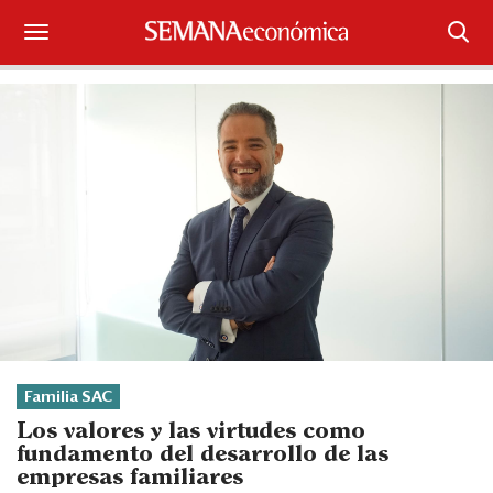
Suscríbase
Iniciar sesión
Portada
¿Qué está pasando?
Sectores y Empresas
Management
Economía y Finanzas
Familia SAC
Los valores y las virtudes como
Legal y Política
fundamento del desarrollo de las
empresas familiares