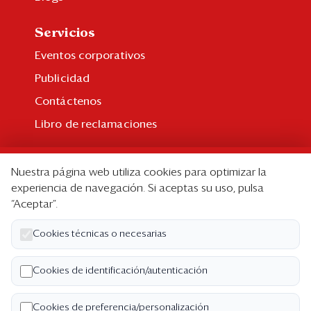
Servicios
Eventos corporativos
Publicidad
Contáctenos
Libro de reclamaciones
Suscripción
Nuestra página web utiliza cookies para optimizar la
Suscripción individual
experiencia de navegación. Si aceptas su uso, pulsa
“Aceptar”.
Paquetes corporativos
Edición Impresa
Cookies técnicas o necesarias
Nosotros
Cookies de identificación/autenticación
Quiénes somos
Cookies de preferencia/personalización
Código de ética