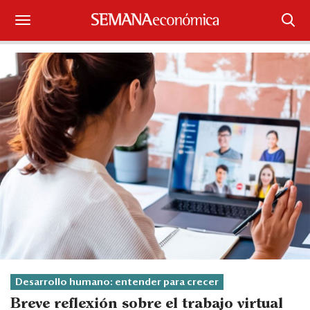
Suscríbase
Iniciar sesión
Portada
¿Qué está pasando?
Sectores y Empresas
Management
Economía y Finanzas
Legal y Política
Desarrollo humano: entender para crecer
Breve reflexión sobre el trabajo virtual