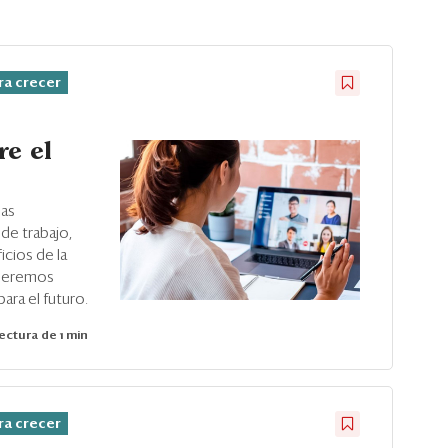
ra crecer
re el
sas
de trabajo,
icios de la
 queremos
ara el futuro.
ectura de 1 min
ra crecer