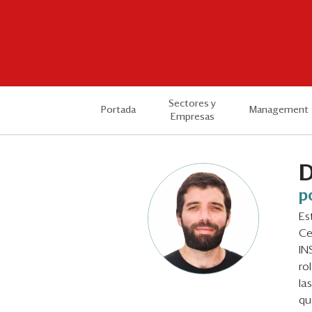
Sectores y
Portada
Management
Empresas
D
p
Es
Ce
IN
ro
la
qu