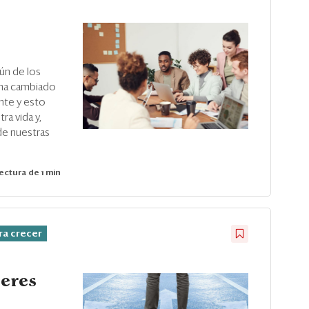
mún de los
 ha cambiado
nte y esto
ra vida y,
de nuestras
ectura de 1 min
ra crecer
ieres