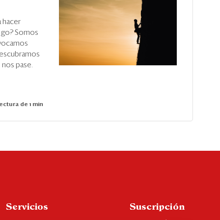
 hacer
 algo? Somos
ivocamos
 Descubramos
 nos pase.
ectura de 1 min
Servicios
Suscripción