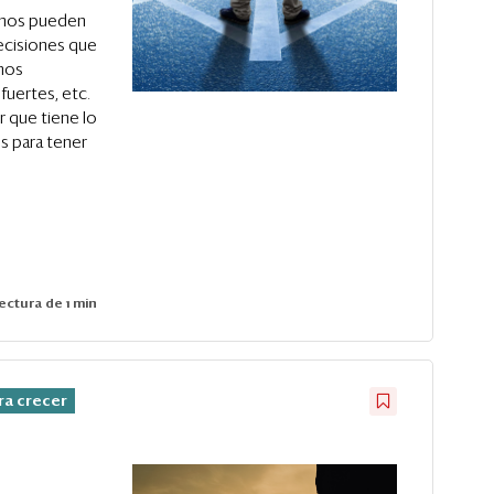
 nos pueden
 decisiones que
 nos
fuertes, etc.
 que tiene lo
 para tener
ectura de 1 min
ra crecer