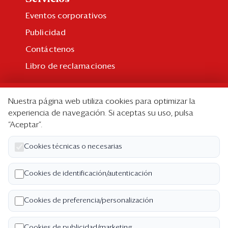
Eventos corporativos
Publicidad
Contáctenos
Libro de reclamaciones
Suscripción
Nuestra página web utiliza cookies para optimizar la
Suscripción individual
experiencia de navegación. Si aceptas su uso, pulsa
“Aceptar”.
Paquetes corporativos
Edición Impresa
Cookies técnicas o necesarias
Nosotros
Cookies de identificación/autenticación
Quiénes somos
Cookies de preferencia/personalización
Código de ética
Términos y Condiciones
Cookies de publicidad/marketing