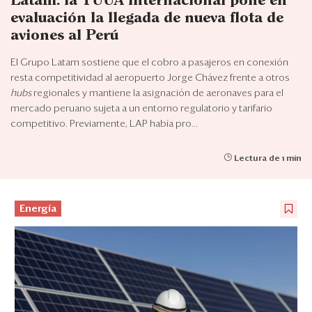
Latam: la TUUA internacional pone en
Eventos
evaluación la llegada de nueva flota de
Blogs
aviones al Perú
El Grupo Latam sostiene que el cobro a pasajeros en conexión
Ranking CEO
resta competitividad al aeropuerto Jorge Chávez frente a otros
hubs
regionales y mantiene la asignación de aeronaves para el
Edición Impresa
mercado peruano sujeta a un entorno regulatorio y tarifario
competitivo. Previamente, LAP había pro...
Lectura de 1 min
Energía