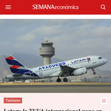
Suscríbase
Iniciar sesión
Portada
¿Qué está pasando?
Sectores y Empresas
Management
Economía y Finanzas
Legal y Política
Turismo