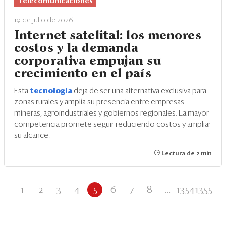
Telecomunicaciones
19 de julio de 2026
Internet satelital: los menores
costos y la demanda
corporativa empujan su
crecimiento en el país
Esta
tecnología
deja de ser una alternativa exclusiva para
zonas rurales y amplía su presencia entre empresas
mineras, agroindustriales y gobiernos regionales. La mayor
competencia promete seguir reduciendo costos y ampliar
su alcance.
Lectura de 2 min
1
2
3
4
5
6
7
8
...
1354
1355