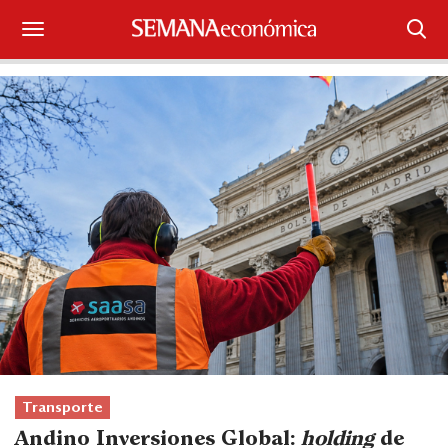
Suscríbase
Iniciar sesión
Portada
¿Qué está pasando?
Sectores y Empresas
Management
Economía y Finanzas
Legal y Política
Transporte
Andino Inversiones Global:
holding
de