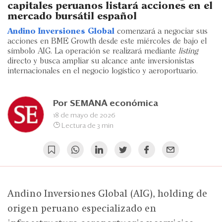
Eventos
capitales peruanos listará acciones en el
mercado bursátil español
Blogs
Andino Inversiones Global
comenzará a negociar sus
acciones en BME Growth desde este miércoles de bajo el
Ranking CEO
símbolo AIG. La operación se realizará mediante
listing
directo y busca ampliar su alcance ante inversionistas
Edición Impresa
internacionales en el negocio logístico y aeroportuario.
Por
SEMANA económica
18 de mayo de 2026
Lectura de 3 min
Andino Inversiones Global (AIG), holding de
origen peruano especializado en