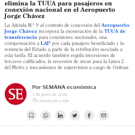
Eventos
elimina la TUUA para pasajeros en
conexión nacional en el Aeropuerto
Blogs
Jorge Chávez
La Adenda N.° 9 al contrato de concesión del
Aeropuerto
Ranking CEO
Jorge Chávez
incorpora la exoneración de la
TUUA de
transferencia
para conexiones nacionales, una
Edición Impresa
compensación a
LAP
por cada pasajero beneficiado y la
renuncia del Estado a parte de la retribución asociada a
esta tarifa. El acuerdo también regula inversiones de
terceros calificados, la reversión de áreas para la Línea 2
del Metro y mecanismos de supervisión a cargo de Ositran.
Por
SEMANA económica
2 de junio de 2026
Lectura de 3 min