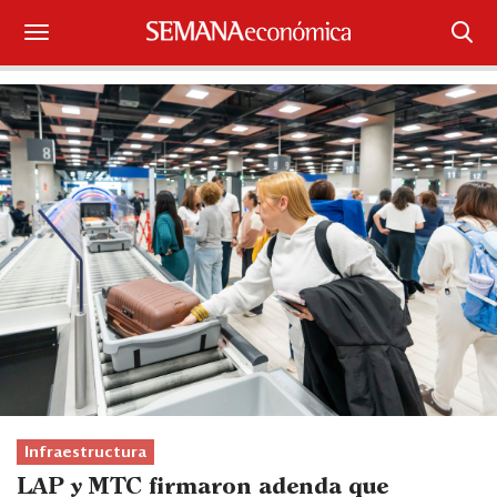
Suscríbase
Iniciar sesión
Portada
¿Qué está pasando?
Sectores y Empresas
Management
Economía y Finanzas
Legal y Política
Infraestructura
LAP y MTC firmaron adenda que