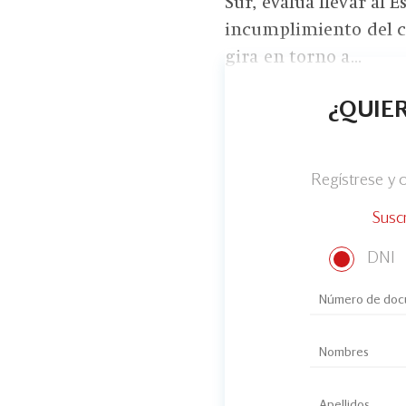
Sur, evalúa llevar al 
incumplimiento del c
gira en torno a...
¿QUIER
Regístrese y
Susc
DNI