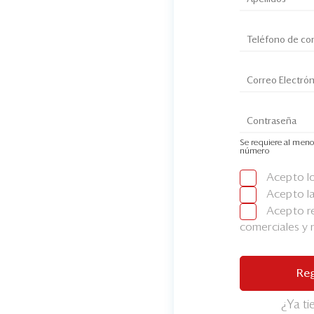
Se requiere al meno
número
Acepto l
Acepto l
Acepto re
comerciales y
Reg
¿Ya t