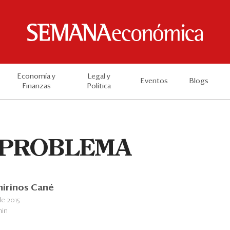
Economía y
Legal y
Eventos
Blogs
Finanzas
Política
 PROBLEMA
hirinos Cané
e 2015
min