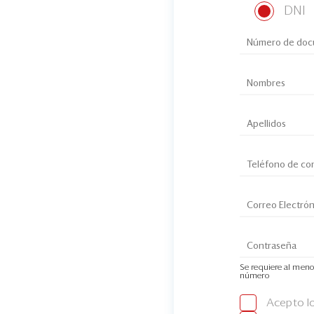
DNI
Se requiere al meno
número
Acepto l