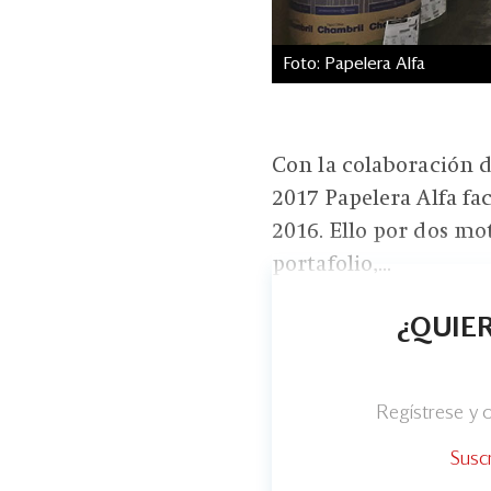
Foto: Papelera Alfa
Con la colaboración 
2017 Papelera Alfa fa
2016. Ello por dos mot
portafolio,...
¿QUIER
Regístrese y
Susc