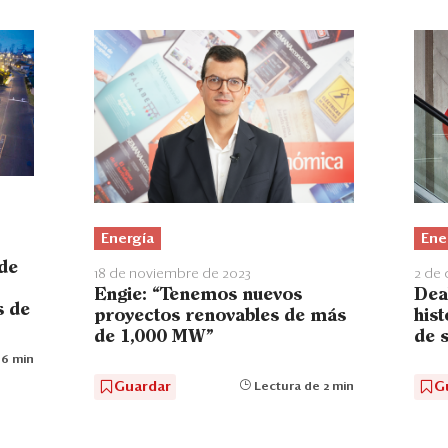
Energía
Ene
 de
18 de noviembre de 2023
2 de 
Engie: “Tenemos nuevos
Dea
s de
proyectos renovables de más
hist
de 1,000 MW”
de s
 6 min
Guardar
G
Lectura de 2 min