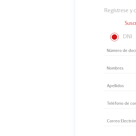
Regístrese y
Susc
DNI