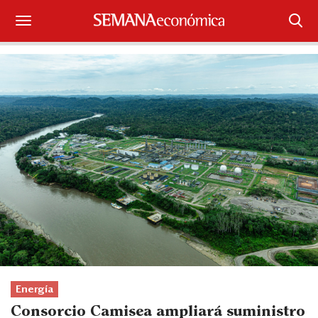
Suscríbase
Iniciar sesión
Portada
¿Qué está pasando?
Sectores y Empresas
Management
Economía y Finanzas
Legal y Política
Energía
Consorcio Camisea ampliará suministro