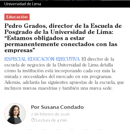
Eventos
Universidad de Lima
Blogs
Educación
Pedro Grados, director de la Escuela de
Ranking CEO
Posgrado de la Universidad de Lima:
“Estamos obligados a estar
Edición Impresa
permanentemente conectados con las
empresas”
ESPECIAL EDUCACIÓN EJECUTIVA
. El director de la
escuela de negocios de la Universidad de Lima detalla
cómo la institución está incorporando cada vez más la
mirada y necesidades del mercado en sus programas.
Además, adelanta las siguientes apuestas de la escuela, que
incluyen nuevas maestrías y también una nueva sede.
Por
Susana Condado
7 de febrero de 2026
Lectura de 4 min