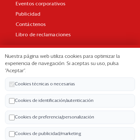
Eventos corporativos
Publicidad
Contáctenos
Libro de reclamaciones
Suscripción
Nuestra página web utiliza cookies para optimizar la
Suscripción individual
experiencia de navegación. Si aceptas su uso, pulsa
“Aceptar”.
Paquetes corporativos
Edición Impresa
Cookies técnicas o necesarias
Nosotros
Cookies de identificación/autenticación
Quiénes somos
Cookies de preferencia/personalización
Código de ética
Términos y Condiciones
Cookies de publicidad/marketing
Política de Privacidad