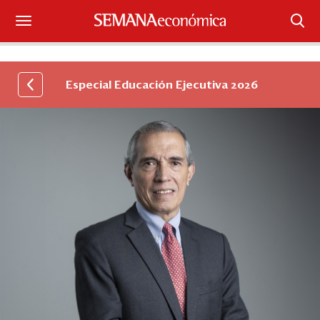
Suscríbase
Especial Educación Ejecutiva 2026
Iniciar sesión
Portada
¿Qué está pasando?
Sectores y Empresas
Management
Economía y Finanzas
Legal y Política