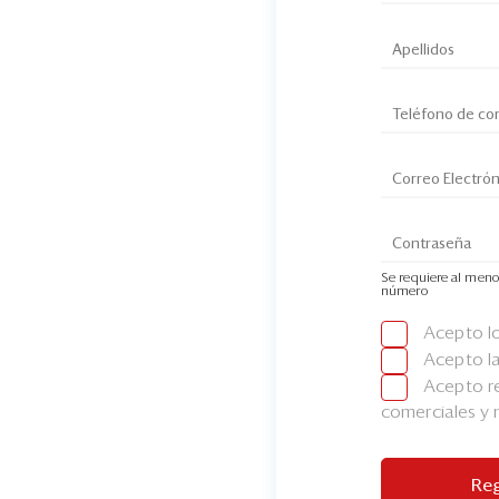
Se requiere al meno
número
Acepto l
Acepto l
Acepto re
comerciales y
Reg