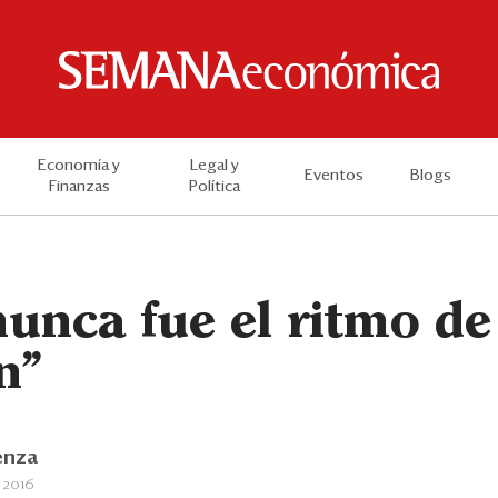
Economía y
Legal y
Eventos
Blogs
Finanzas
Política
nunca fue el ritmo de
n”
enza
 2016