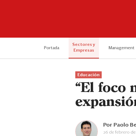
Sectores y
Portada
Management
Empresas
Educación
“El foco 
expansió
Por
Paolo B
26 de febrero de