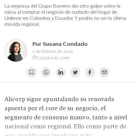
Eventos
La empresa del Grupo Romero dio otro golpe sobre la
mesa al comprar el negocio de cuidado del hogar de
Blogs
Unilever en Colombia y Ecuador. Y podría no ser la última
movida regional.
Ranking CEO
Edición Impresa
Por
Susana Condado
7 de febrero de 2026
Lectura de 3 min
Alicorp sigue apuntalando su renovada
apuesta por el core de su negocio, el
segmento de consumo masivo, tanto a nivel
nacional como regional. Ello como parte de
una movida que involucra már...