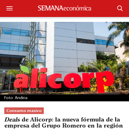
Suscríbase
Iniciar sesión
Portada
¿Qué está pasando?
Sectores y Empresas
Management
Foto: Andina
Economía y Finanzas
Consumo masivo
Legal y Política
Deals
de Alicorp: la nueva fórmula de la
empresa del Grupo Romero en la región