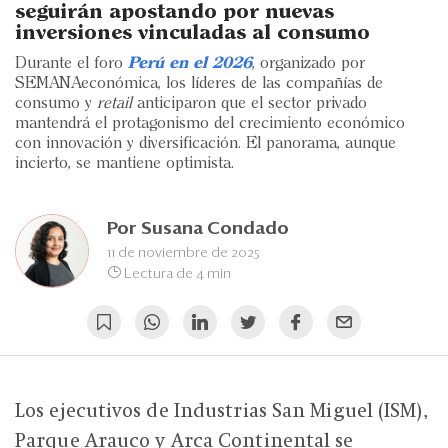
Eventos
seguirán apostando por nuevas
inversiones vinculadas al consumo
Blogs
Durante el foro
Perú en el 2026
, organizado por
SEMANAeconómica, los líderes de las compañías de
Ranking CEO
consumo y
retail
anticiparon que el sector privado
mantendrá el protagonismo del crecimiento económico
Edición Impresa
con innovación y diversificación. El panorama, aunque
incierto, se mantiene optimista.
Por
Susana Condado
11 de noviembre de 2025
Lectura de 4 min
Los ejecutivos de Industrias San Miguel (ISM),
Parque Arauco y Arca Continental se