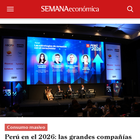
Suscríbase
Iniciar sesión
Portada
¿Qué está pasando?
Sectores y Empresas
Management
Economía y Finanzas
Legal y Política
Consumo masivo
Perú en el 2026: las grandes compañías