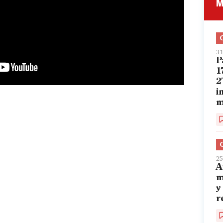
M
31
P
1
2
i
m
25
A
m
y
r