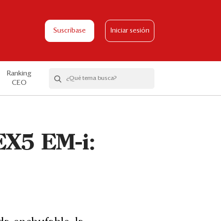
Suscríbase
Iniciar sesión
Ranking
CEO
EX5 EM-i: