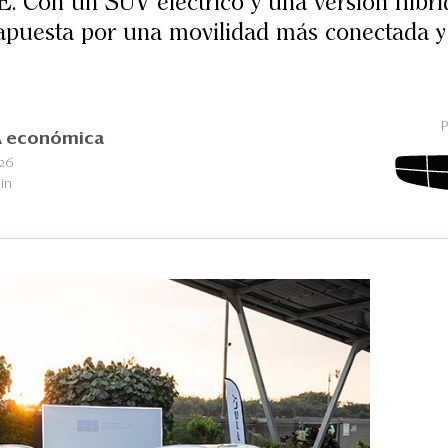
on un SUV eléctrico y una versión híbrid
apuesta por una movilidad más conectada y 
 económica
26
in