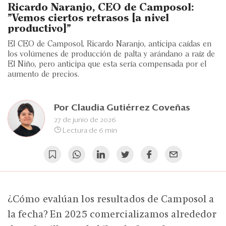
Eventos
Ricardo Naranjo, CEO de Camposol:
"Vemos ciertos retrasos [a nivel
Blogs
productivo]"
El CEO de Camposol, Ricardo Naranjo, anticipa caídas en
Ranking CEO
los volúmenes de producción de palta y arándano a raíz de
El Niño, pero anticipa que esta sería compensada por el
Edición Impresa
aumento de precios.
Por
Claudia Gutiérrez Coveñas
27 de junio de 2026
Lectura de 6 min
¿Cómo evalúan los resultados de Camposol a
la fecha? En 2025 comercializamos alrededor