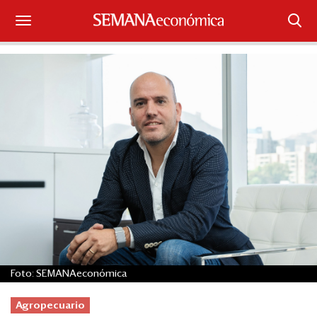
Suscríbase
Iniciar sesión
Portada
¿Qué está pasando?
Sectores y Empresas
Management
Economía y Finanzas
Foto: SEMANAeconómica
Legal y Política
Agropecuario