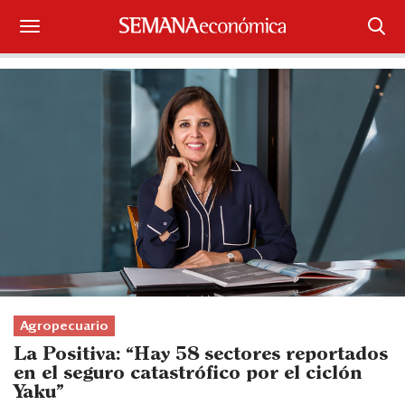
Suscríbase
Iniciar sesión
Portada
¿Qué está pasando?
Sectores y Empresas
Management
Economía y Finanzas
Agropecuario
La Positiva: “Hay 58 sectores reportados
Legal y Política
en el seguro catastrófico por el ciclón
Yaku”