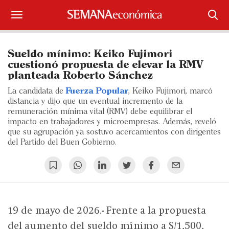
Suscríbase
Sueldo mínimo: Keiko Fujimori
Iniciar sesión
cuestionó propuesta de elevar la RMV
planteada Roberto Sánchez
Portada
La candidata de
Fuerza Popular
, Keiko Fujimori, marcó
distancia y dijo que un eventual incremento de la
¿Qué está pasando?
remuneración mínima vital (RMV) debe equilibrar el
impacto en trabajadores y microempresas. Además, reveló
que su agrupación ya sostuvo acercamientos con dirigentes
Sectores y Empresas
del Partido del Buen Gobierno.
Management
Economía y Finanzas
Legal y Política
19 de mayo de 2026.- Frente a la propuesta
del aumento del sueldo mínimo a S/1,500,