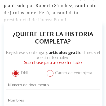
Eventos
planteado por Roberto Sánchez, candidato
Blogs
de Juntos por el Perú, la candidata
presidencial de Fuerza Popul...
Ranking CEO
Edición Impresa
¿QUIERE LEER LA HISTORIA
COMPLETA?
Regístrese y obtenga
5 artículos gratis
al mes y el
boletín informativo.
Suscríbase para acceso ilimitado
DNI
Carnet de extranjería