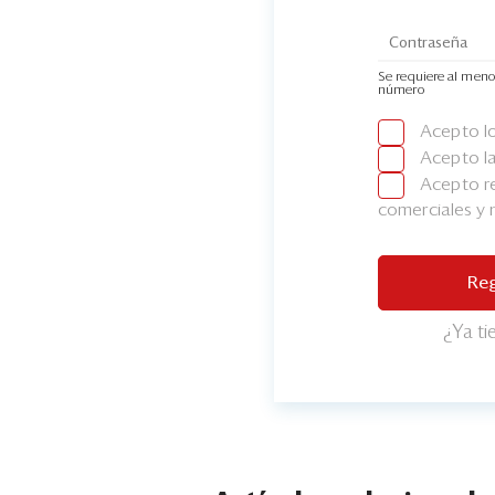
Se requiere al meno
número
Acepto l
Acepto l
Acepto re
comerciales y
Reg
¿Ya t