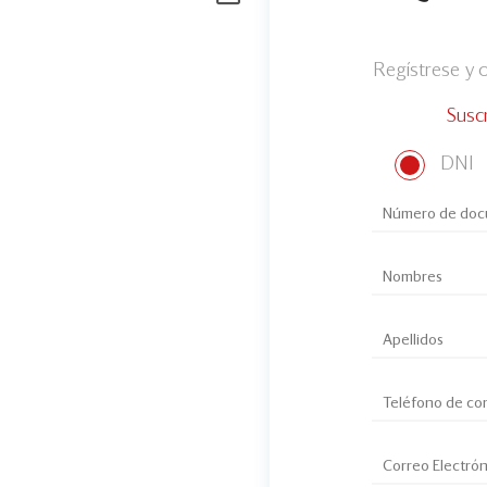
Regístrese y
Susc
DNI