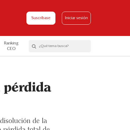
Suscríbase
Iniciar sesión
Ranking
CEO
 pérdida
disolución de la
 pérdida total de