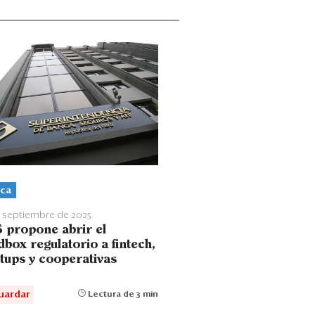
ca
 septiembre de 2025
 propone abrir el
box regulatorio a fintech,
rtups y cooperativas
uardar
Lectura de 3 min