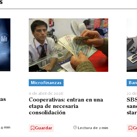
s
Microfinanzas
Ban
11 de abril de 2026
22 de
vas
Cooperativas: entran en una
SBS
etapa de necesaria
sand
consolidación
sta
 4 min
Guardar
G
Lectura de 2 min