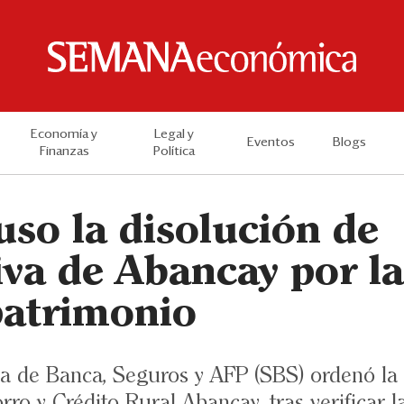
Economía y
Legal y
Eventos
Blogs
Finanzas
Política
so la disolución de
iva de Abancay por la
patrimonio
a de Banca, Seguros y AFP (SBS) ordenó la 
ro y Crédito Rural Abancay, tras verificar la