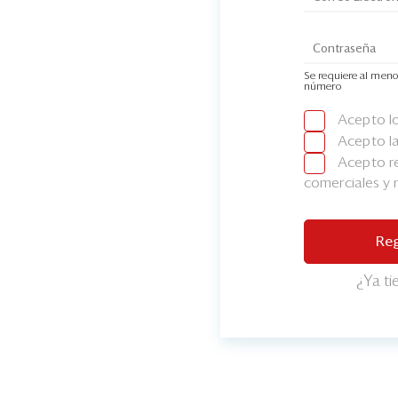
Se requiere al meno
número
Acepto l
Acepto l
Acepto re
comerciales y
Reg
¿Ya t