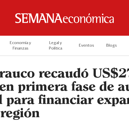
Economía y
Legal y
Eventos
Blogs
Finanzas
Política
rauco recaudó US$2
 en primera fase de 
l para financiar exp
 región