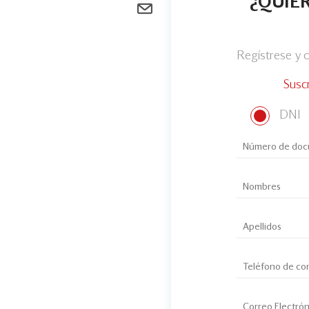
¿QUIER
Regístrese y
Susc
DNI