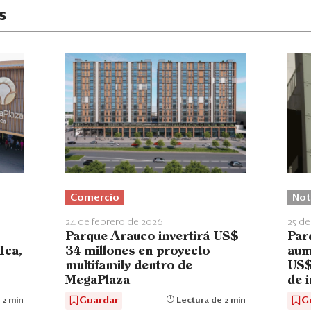
s
Comercio
Not
24 de febrero de 2026
25 de
Parque Arauco invertirá US$
Par
Ica,
34 millones en proyecto
aum
multifamily dentro de
US$
MegaPlaza
de 
Guardar
G
 2 min
Lectura de 2 min