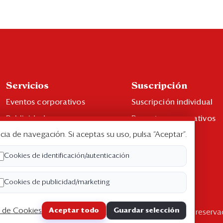
Servicios
Suscripción
Eventos corporativos
Suscripción individual
Publicidad
Paquetes corporativos
cia de navegación. Si aceptas su uso, pulsa “Aceptar”.
Contáctenos
Edición Impresa
Libro de reclamaciones
Cookies de identificación/autenticación
Cookies de publicidad/marketing
a de Cookies
Aceptar todo
Guardar selección
pyright ©2026 Semana Económica. Todos los derechos reserva