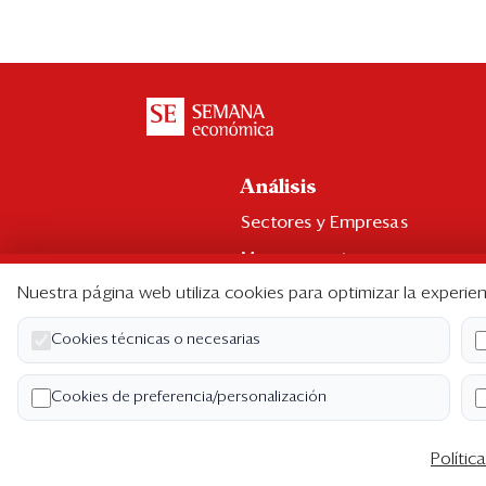
Análisis
Sectores y Empresas
Management
Nuestra página web utiliza cookies para optimizar la experien
Economía y Finanzas
Legal y Política
Cookies técnicas o necesarias
Ranking CEO
Cookies de preferencia/personalización
Blogs
Polític
Co