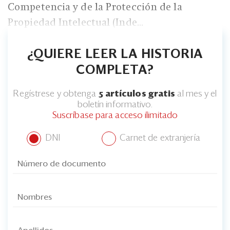
Eventos
Competencia y de la Protección de la
Propiedad Intelectual (Inde...
Blogs
Ranking CEO
¿QUIERE LEER LA HISTORIA
COMPLETA?
Edición Impresa
Regístrese y obtenga
5 artículos gratis
al mes y el
boletín informativo.
Suscríbase para acceso ilimitado
DNI
Carnet de extranjería