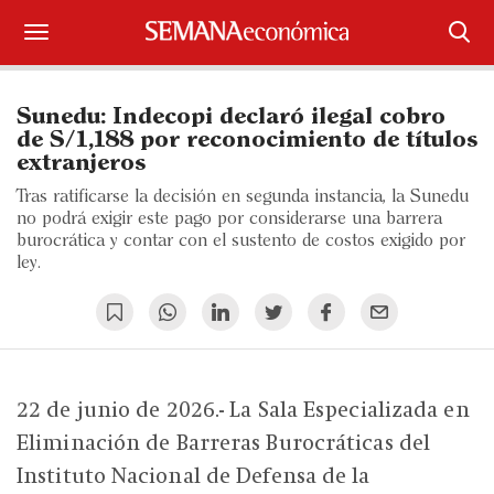
Suscríbase
Sunedu: Indecopi declaró ilegal cobro
Iniciar sesión
de S/1,188 por reconocimiento de títulos
extranjeros
Portada
Tras ratificarse la decisión en segunda instancia, la Sunedu
no podrá exigir este pago por considerarse una barrera
¿Qué está pasando?
burocrática y contar con el sustento de costos exigido por
ley.
Sectores y Empresas
Management
Economía y Finanzas
22 de junio de 2026.- La Sala Especializada en
Eliminación de Barreras Burocráticas del
Legal y Política
Instituto Nacional de Defensa de la