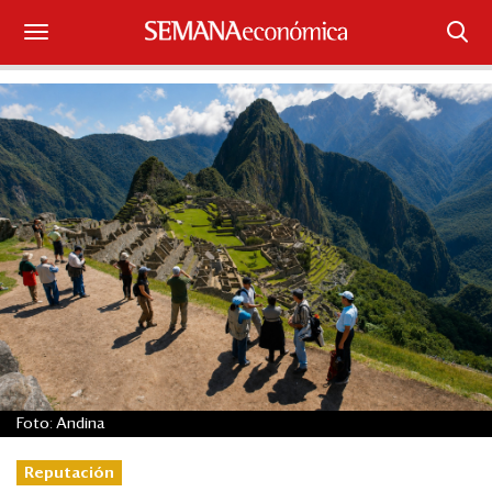
Suscríbase
Iniciar sesión
Portada
¿Qué está pasando?
Sectores y Empresas
Management
Economía y Finanzas
Foto: Andina
Legal y Política
Reputación