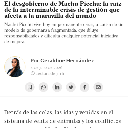
Eventos
El desgobierno de Machu Picchu: la raíz
de la interminable crisis de gestión que
Blogs
afecta a la maravilla del mundo
Machu Picchu vive hoy en permanente crisis, a causa de un
Ranking CEO
modelo de gobernanza fragmentada, que diluye
responsabilidades y dificulta cualquier potencial iniciativa
Edición Impresa
de mejora.
Por
Geraldine Hernández
4 de julio de 2026
Lectura de 3 min
Detrás de las colas, las idas y venidas en el
sistema de venta de entradas y los conflictos