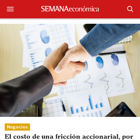
Suscríbase
Iniciar sesión
Portada
¿Qué está pasando?
Sectores y Empresas
Management
Economía y Finanzas
Legal y Política
Negocios
El costo de una fricción accionarial, por