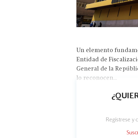
Un elemento fundame
Entidad de Fiscalizac
General de la Repúbli
lo reconocen...
¿QUIER
Regístrese y
Susc