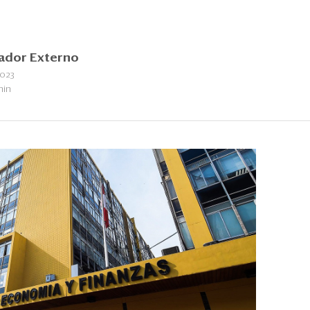
ador Externo
2023
min