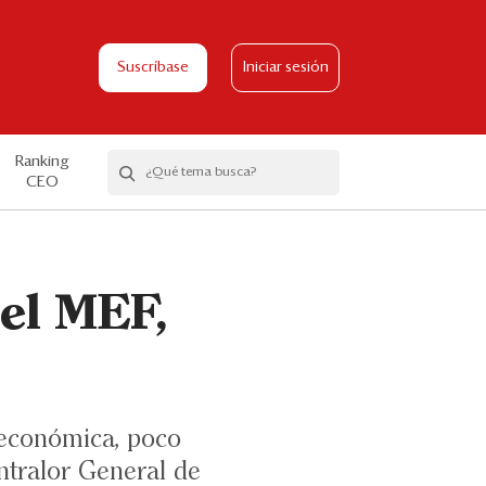
Suscríbase
Iniciar sesión
Ranking
CEO
el MEF,
 económica, poco
ntralor General de