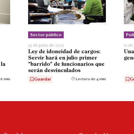
Polí
Sector público
12 de
25 de junio de 2022
Una
Ley de idoneidad de cargos:
gen
Servir hará en julio primer
 la
"barrido" de funcionarios que
serán desvinculados
G
Guardar
 6 min
Lectura de 4 min