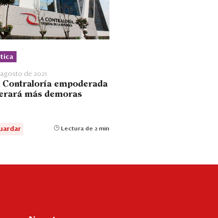
tica
 agosto de 2021
 Contraloría empoderada
erará más demoras
uardar
Lectura de 2 min