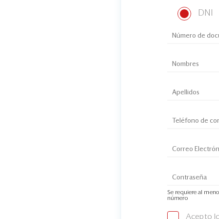
DNI
Se requiere al meno
número
Acepto l