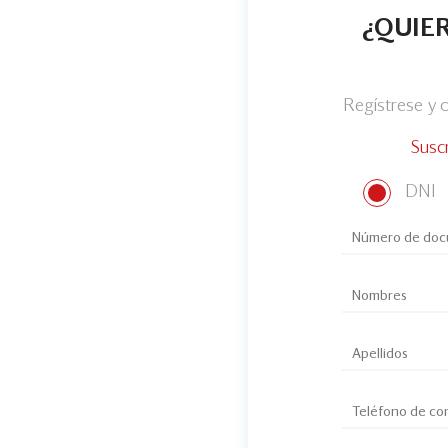
¿QUIER
Regístrese y
Susc
DNI