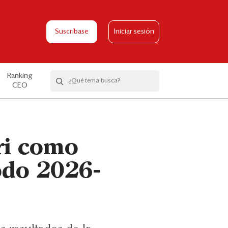
Suscríbase
Iniciar sesión
Ranking
CEO
ri como
íodo 2026-