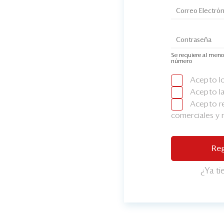
Se requiere al meno
número
Acepto l
Acepto l
Acepto re
comerciales y
Reg
¿Ya t