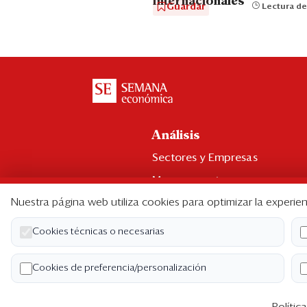
internacionales
Guardar
Lectura de
Análisis
Sectores y Empresas
Management
Nuestra página web utiliza cookies para optimizar la experien
Economía y Finanzas
Legal y Política
Cookies técnicas o necesarias
Ranking CEO
Cookies de preferencia/personalización
Blogs