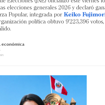
e Elecciones (JNE) oficializó este viernes l
las elecciones generales 2026 y declaró gan
rza Popular, integrada por
Keiko Fujimor
rganización política obtuvo 9’223,396 votos,
lido.
 económica
6
min