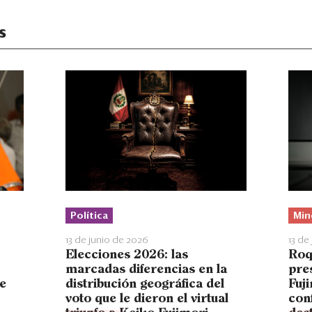
s
Política
Min
13 de junio de 2026
13 de
Elecciones 2026: las
Roq
marcadas diferencias en la
pre
e
distribución geográfica del
Fuji
voto que le dieron el virtual
con