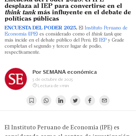
Eventos
desplaza al IEP para convertirse en el
think tank
más influyente en el debate de
Blogs
políticas públicas
Ranking CEO
ENCUESTA DEL PODER 2025
.
El
Instituto Peruano de
Economía (IPE)
es considerado como el
think tank
que
más incide en el debate público del Perú. El
IEP
y Grade
Edición Impresa
completan el segundo y tercer lugar de podio,
respectivamente.
Por
SEMANA económica
5 de octubre de 2025
Lectura de 1 min
El Instituto Peruano de Economía (IPE) es