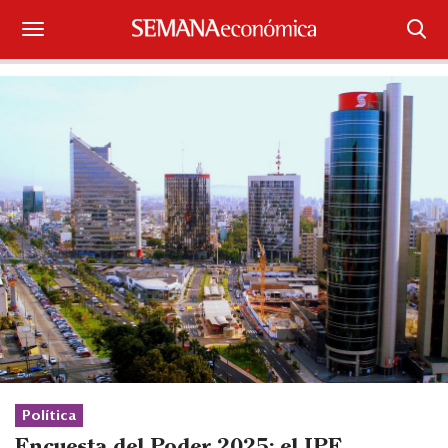
Suscríbase
Iniciar sesión
Portada
¿Qué está pasando?
Sectores y Empresas
Management
Economía y Finanzas
Legal y Política
Política
Encuesta del Poder 2025: el IPE