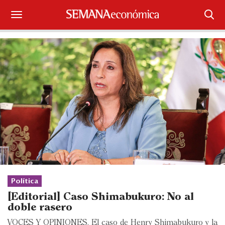
Suscríbase
Iniciar sesión
Portada
¿Qué está pasando?
Sectores y Empresas
Management
Economía y Finanzas
Política
[Editorial] Caso Shimabukuro: No al
Legal y Política
doble rasero
VOCES Y OPINIONES. El caso de Henry Shimabukuro y la