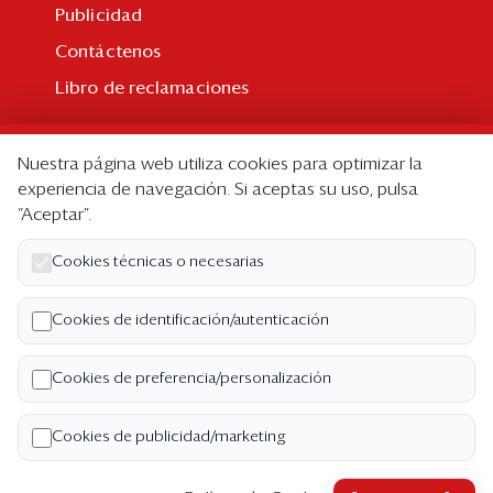
Publicidad
Contáctenos
Libro de reclamaciones
Suscripción
Nuestra página web utiliza cookies para optimizar la
Suscripción individual
experiencia de navegación. Si aceptas su uso, pulsa
“Aceptar”.
Paquetes corporativos
Edición Impresa
Cookies técnicas o necesarias
Nosotros
Cookies de identificación/autenticación
Quiénes somos
Cookies de preferencia/personalización
Código de ética
Términos y Condiciones
Cookies de publicidad/marketing
Política de Privacidad