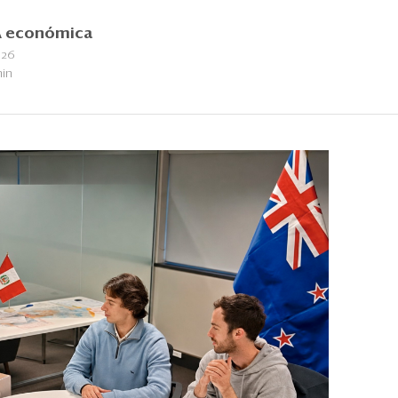
 económica
026
min