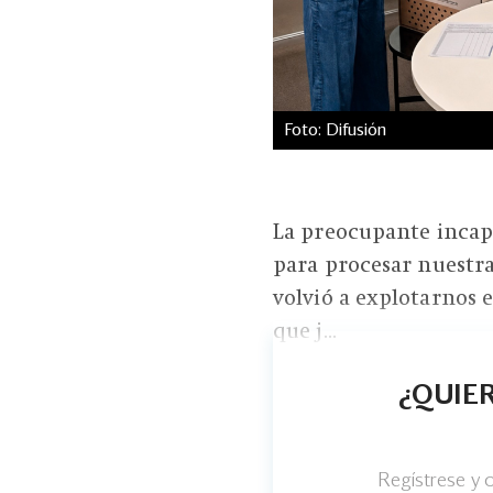
Foto: Difusión
La preocupante incap
para procesar nuestra
volvió a explotarnos en
que j...
¿QUIER
Regístrese y