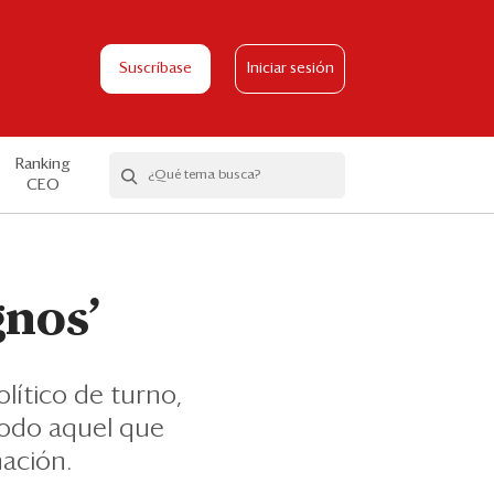
Suscríbase
Iniciar sesión
Ranking
CEO
gnos’
lítico de turno,
todo aquel que
nación.