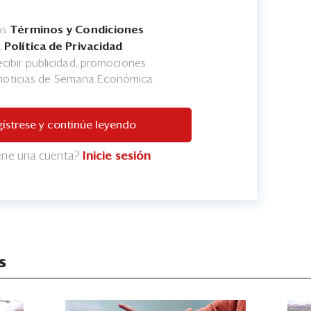
os
Términos y Condiciones
a
Política de Privacidad
cibir publicidad, promociones
 noticias de Semana Económica
ístrese y continúe leyendo
iene una cuenta?
Inicie sesión
s