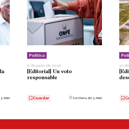
Polí
Política
30 d
6 de junio de 2026
[Ed
la
[Editorial] Un voto
des
responsable
G
Guardar
 3 min
Lectura de 3 min