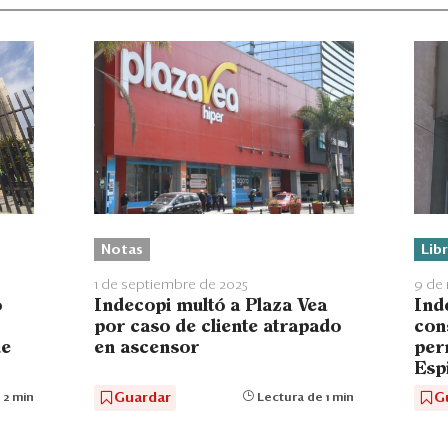
Notas
Lib
1 de septiembre de 2025
9 de
Indecopi multó a Plaza Vea
ó
Ind
por caso de cliente atrapado
con
en ascensor
de
per
Esp
Guardar
G
Lectura de 1 min
 2 min