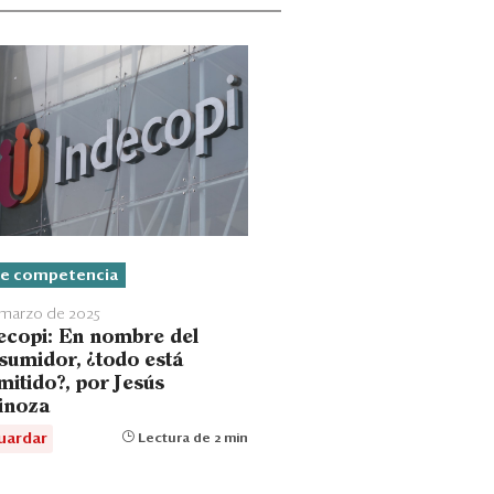
re competencia
 marzo de 2025
ecopi: En nombre del
sumidor, ¿todo está
mitido?, por Jesús
inoza
uardar
Lectura de 2 min