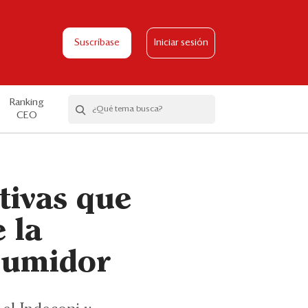
Suscríbase
Iniciar sesión
Ranking
CEO
ativas que
 la
sumidor