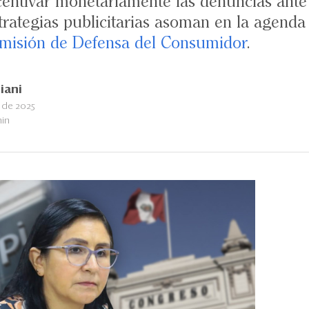
centivar monetariamente las denuncias ante 
estrategias publicitarias asoman en la agenda
misión de Defensa del Consumidor
.
iani
 de 2025
min