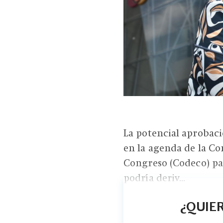
La potencial aprobació
en la agenda de la C
Congreso (Codeco) par
podría deriv...
¿QUIER