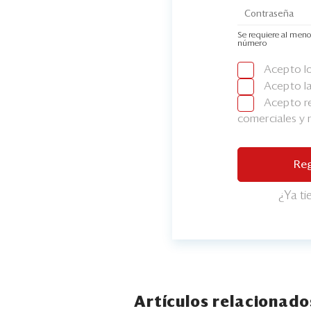
Se requiere al meno
número
Acepto l
Acepto l
Acepto re
comerciales y
Reg
¿Ya t
Artículos relacionado