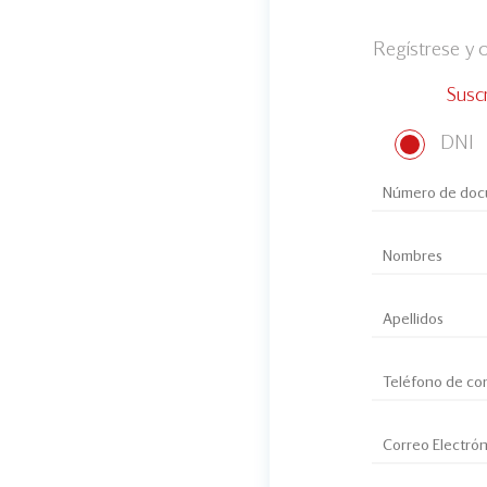
Regístrese y
Susc
DNI