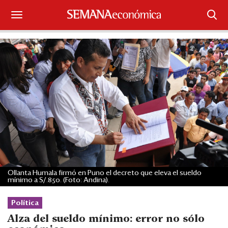
Suscríbase
Iniciar sesión
Portada
¿Qué está pasando?
Sectores y Empresas
Management
Ollanta Humala firmó en Puno el decreto que eleva el sueldo
mínimo a S/.850. (Foto: Andina).
Economía y Finanzas
Política
Legal y Política
Alza del sueldo mínimo: error no sólo