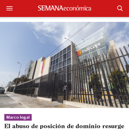
Suscríbase
Iniciar sesión
Portada
¿Qué está pasando?
Sectores y Empresas
Management
Economía y Finanzas
Legal y Política
Marco legal
El abuso de posición de dominio resurge