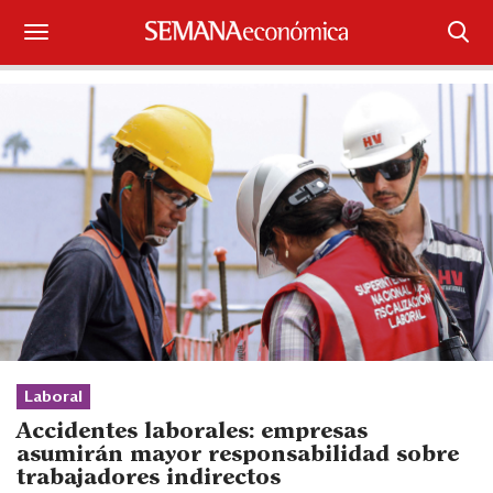
Suscríbase
Iniciar sesión
Portada
¿Qué está pasando?
Sectores y Empresas
Management
Economía y Finanzas
Laboral
Accidentes laborales: empresas
Legal y Política
asumirán mayor responsabilidad sobre
trabajadores indirectos