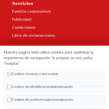
Servicios
Eventos corporativos
Publicidad
Contáctenos
Libro de reclamaciones
Suscripción
Nuestra página web utiliza cookies para optimizar la
Suscripción individual
experiencia de navegación. Si aceptas su uso, pulsa
“Aceptar”.
Paquetes corporativos
Edición Impresa
Cookies técnicas o necesarias
Nosotros
Cookies de identificación/autenticación
Quiénes somos
Cookies de preferencia/personalización
Código de ética
Términos y Condiciones