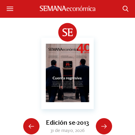
Suscríbase
Iniciar sesión
Portada
¿Qué está pasando?
Sectores y Empresas
Management
Economía y Finanzas
Legal y Política
Edición se-2013
31 de mayo, 2026