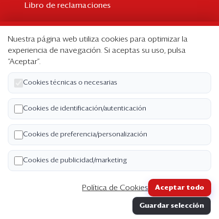
Libro de reclamaciones
Suscripción
Nuestra página web utiliza cookies para optimizar la
Suscripción individual
experiencia de navegación. Si aceptas su uso, pulsa
“Aceptar”.
Paquetes corporativos
Edición Impresa
Cookies técnicas o necesarias
Nosotros
Cookies de identificación/autenticación
Quiénes somos
Cookies de preferencia/personalización
Código de ética
Términos y Condiciones
Cookies de publicidad/marketing
Política de Privacidad
Política de Cookies
Aceptar todo
Copyright ©2026 Semana Económica. Todos los
Guardar selección
derechos reservados