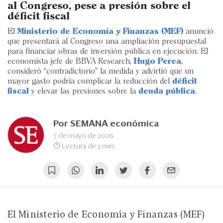
Eventos
al Congreso, pese a presión sobre el
déficit fiscal
Blogs
El
Ministerio de Economía y Finanzas (MEF)
anunció
que presentará al Congreso una ampliación presupuestal
Ranking CEO
para financiar obras de inversión pública en ejecución. El
economista jefe de BBVA Research,
Hugo Perea
,
Edición Impresa
consideró “contradictorio” la medida y advirtió que un
mayor gasto podría complicar la reducción del
déficit
fiscal
y elevar las presiones sobre la
deuda pública
.
Por
SEMANA económica
7 de mayo de 2026
Lectura de 3 min
El Ministerio de Economía y Finanzas (MEF)