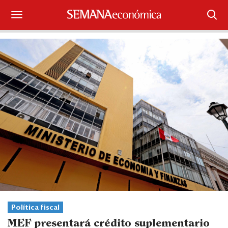
Suscríbase
Iniciar sesión
Portada
¿Qué está pasando?
Sectores y Empresas
Management
Economía y Finanzas
Legal y Política
Política fiscal
MEF presentará crédito suplementario