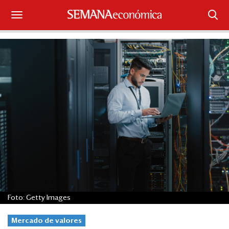
Suscríbase
Iniciar sesión
Portada
¿Qué está pasando?
Sectores y Empresas
Management
Economía y Finanzas
Foto: Getty Images
Legal y Política
Mercado de valores